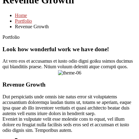
Revenue Growth
Home
Portfolio
Revenue Growth
Portfolio
Look how wonderful work we have done!
At vero eos et accusamus et iusto odio digni goiku ssimos ducimus
qui blanditiis praese. Ntium voluum deleniti atque corrupti quos.
Revenue Growth
Dut perspiciatis unde omnis iste natus error sit voluptatems
accusantium doloremqu laudan tiums ut, totams se aperiam, eaque
ipsa quae ab illo inventore veritatis et quasi architecto beatae duis
autems vell eums iriure dolors in hendrerit saep.
Eveniet in vulputate velit esse molestie cons to equat, vel illum
dolore eu feugiat nulla facilisis seds eros sed et accumsan et iusto
odio dignis sim. Temporibus autem.