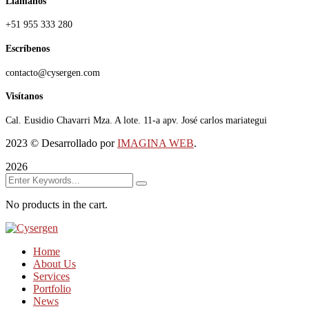
Llámanos
+51 955 333 280
Escríbenos
contacto@cysergen.com
Visítanos
Cal. Eusidio Chavarri Mza. A lote. 11-a apv. José carlos mariategui
2023
© Desarrollado por
IMAGINA WEB
.
2026
No products in the cart.
Home
About Us
Services
Portfolio
News