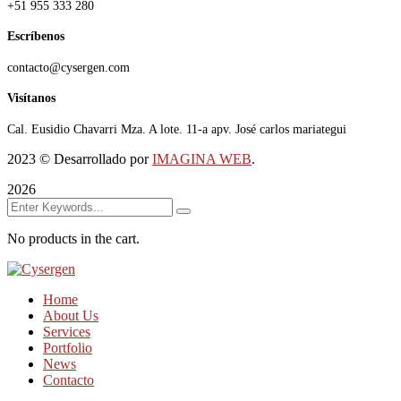
+51 955 333 280
Escríbenos
contacto@cysergen.com
Visítanos
Cal. Eusidio Chavarri Mza. A lote. 11-a apv. José carlos mariategui
2023
© Desarrollado por
IMAGINA WEB
.
2026
No products in the cart.
Home
About Us
Services
Portfolio
News
Contacto