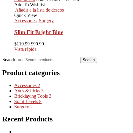
Add To Wishlist
Añadir a la lista de deseos
Quick View
Accessories
,
Surgery
Slim Fit Bright Blue
$
110.99
$
90.99
Vista rápida
Search for:
Search
Product categories
Accessories
2
Axes & Picks
5
Bricklaying Tools
3
Spirit Levels
8
Surgery
2
Recent Products