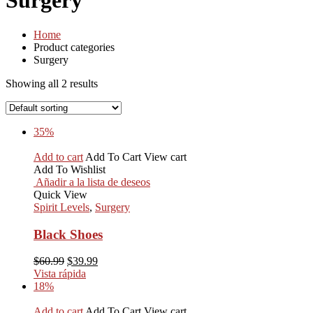
Surgery
Home
Product categories
Surgery
Showing all 2 results
35%
Add to cart
Add To Cart
View cart
Add To Wishlist
Añadir a la lista de deseos
Quick View
Spirit Levels
,
Surgery
Black Shoes
$
60.99
$
39.99
Vista rápida
18%
Add to cart
Add To Cart
View cart